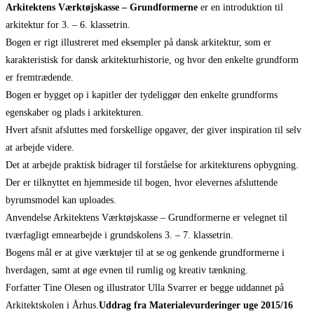
Arkitektens Værktøjskasse – Grundformerne
er en introduktion til
arkitektur for 3. – 6. klassetrin.
Bogen er rigt illustreret med eksempler på dansk arkitektur, som er
karakteristisk for dansk arkitekturhistorie, og hvor den enkelte grundform
er fremtrædende.
Bogen er bygget op i kapitler der tydeliggør den enkelte grundforms
egenskaber og plads i arkitekturen.
Hvert afsnit afsluttes med forskellige opgaver, der giver inspiration til selv
at arbejde videre.
Det at arbejde praktisk bidrager til forståelse for arkitekturens opbygning.
Der er tilknyttet en hjemmeside til bogen, hvor elevernes afsluttende
byrumsmodel kan uploades.
Anvendelse Arkitektens Værktøjskasse – Grundformerne er velegnet til
tværfagligt emnearbejde i grundskolens 3. – 7. klassetrin.
Bogens mål er at give værktøjer til at se og genkende grundformerne i
hverdagen, samt at øge evnen til rumlig og kreativ tænkning.
Forfatter Tine Olesen og illustrator Ulla Svarrer er begge uddannet på
Arkitektskolen i Århus.
Uddrag fra Materialevurderinger uge 2015/16