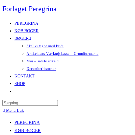
Skip
Forlaget Peregrina
to
content
PEREGRINA
KØB BØGER
BØGER
Skal vi tegne med kridt
Arkitektens Værktøjskasse – Grundformerne
Mor – sidste udkald
Decemberhistorier
KONTAKT
SHOP
Toggle
website
Press
search
Escape
Menu
Luk
to
PEREGRINA
close
KØB BØGER
the