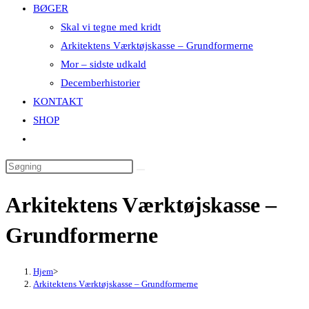
BØGER
search
Skal vi tegne med kridt
panel.
Arkitektens Værktøjskasse – Grundformerne
Mor – sidste udkald
Decemberhistorier
KONTAKT
SHOP
Toggle
website
Search
search
this
Arkitektens Værktøjskasse –
website
Grundformerne
Hjem
>
Arkitektens Værktøjskasse – Grundformerne